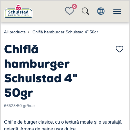
FAVORITES
All products
Chiflă hamburger Schulstad 4" 50gr
Chiflă
hamburger
Schulstad 4"
50gr
66523
•
50 gr/buc
Chifle de burger clasice, cu o textură moale și o suprafață
netedă. Aroma de paine usor dulce.