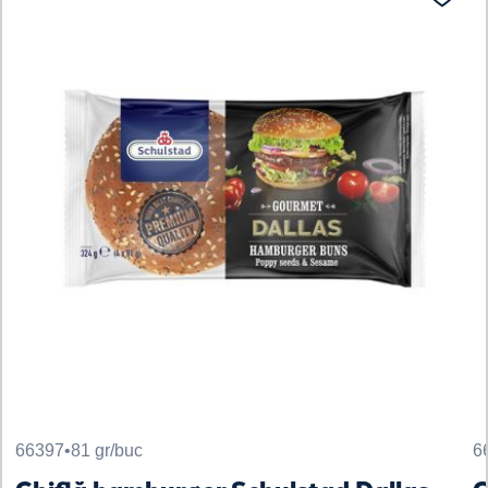
66397
•
81 gr/buc
6