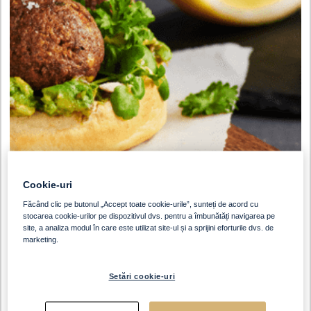
Cookie-uri
Făcând clic pe butonul „Accept toate cookie-urile”, sunteți de acord cu
stocarea cookie-urilor pe dispozitivul dvs. pentru a îmbunătăți navigarea pe
site, a analiza modul în care este utilizat site-ul și a sprijini eforturile dvs. de
marketing.
Timp De Preparare
Număr De Porții
30 Min
10 Persoane
Setări cookie-uri
Ingrediente pe baza de plante in interiorul unei delicioase