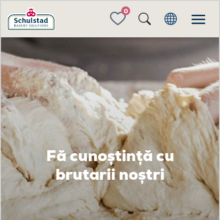
FAVORITES
Fă cunoștință cu
brutarii noștri