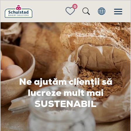
FAVORITES
Ne ajutăm clienții să
lucreze mult mai
SUSTENABIL