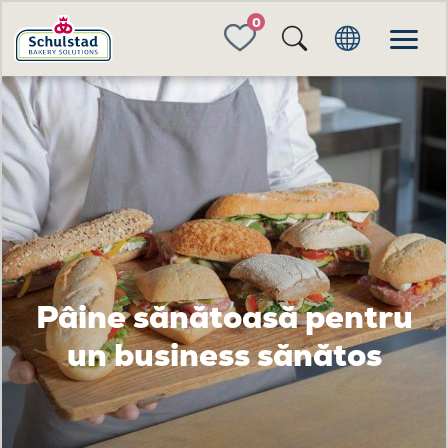
FAVORITES
Pâine sănătoasă pentru
un business sănătos