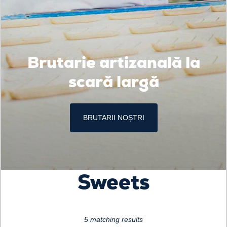
Brutarie artizanală la
scară largă
BRUTARII NOȘTRI
Loading...
Sweets
5 matching results