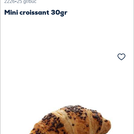
2226
•
25 gr/buc
Mini croissant 30gr