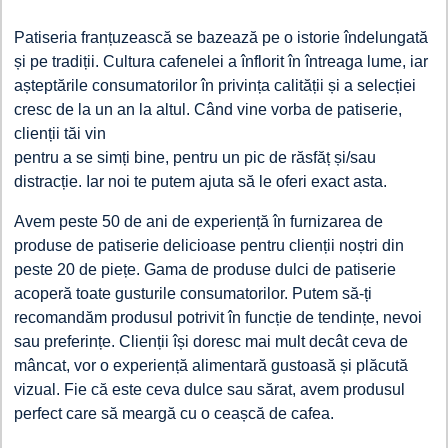
Patiseria franțuzească se bazează pe o istorie îndelungată
și pe tradiții. Cultura cafenelei a înflorit în întreaga lume, iar
așteptările consumatorilor în privința calității și a selecției
cresc de la un an la altul. Când vine vorba de patiserie,
clienții tăi vin
pentru a se simți bine, pentru un pic de răsfăț și/sau
distracție. Iar noi te putem ajuta să le oferi exact asta.
Avem peste 50 de ani de experiență în furnizarea de
produse de patiserie delicioase pentru clienții noștri din
peste 20 de piețe. Gama de produse dulci de patiserie
acoperă toate gusturile consumatorilor. Putem să-ți
recomandăm produsul potrivit în funcție de tendințe, nevoi
sau preferințe. Clienții își doresc mai mult decât ceva de
mâncat, vor o experiență alimentară gustoasă și plăcută
vizual. Fie că este ceva dulce sau sărat, avem produsul
perfect care să meargă cu o ceașcă de cafea.