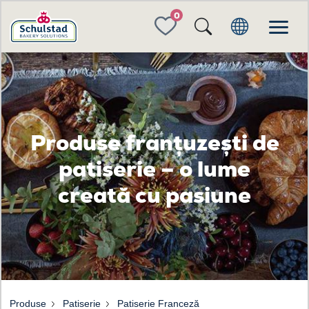
FAVORITES
Produse franțuzești de
patiserie – o lume
creată cu pasiune
Produse
Patiserie
Patiserie Franceză