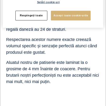
Setări cookie-uri
textură
Respingeți toate
Accept toate cookie-urile
Toate croissantele noastre au 17 straturi de aluat,
iar produsele noastre tradiționale de patiserie
regală daneză au 24 de straturi.
Respectarea acestor numere exacte creează
volumul specific și senzație perfectă atunci când
produsul este gustat.
Aluatul nostru de patiserie este laminat la o
grosime de 4 mm înainte de coacere. Pentru
brutarii noștri perfecționiști nu este acceptabil nici
mai mult, nici mai puțin.