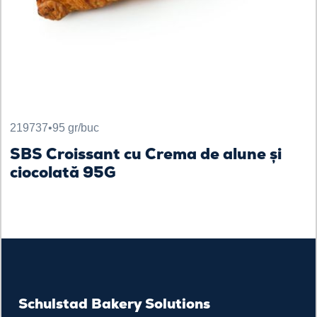
219737
•
95 gr/buc
SBS Croissant cu Crema de alune și
ciocolată 95G
Schulstad Bakery Solutions