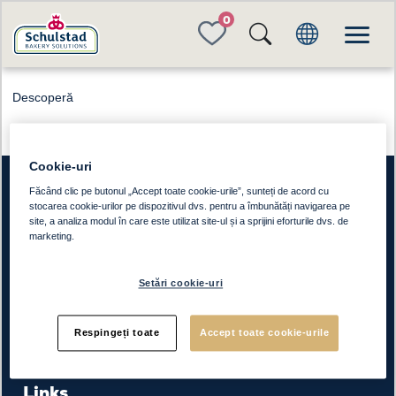
FAVORITES
Descoperă
Cookie-uri
Făcând clic pe butonul „Accept toate cookie-urile”, sunteți de acord cu
stocarea cookie-urilor pe dispozitivul dvs. pentru a îmbunătăți navigarea pe
site, a analiza modul în care este utilizat site-ul și a sprijini eforturile dvs. de
Schulstad Bakery Solutions
marketing.
Produse
Setări cookie-uri
Rețete
Brutarii noștri
Respingeți toate
Accept toate cookie-urile
Despre noi
Links