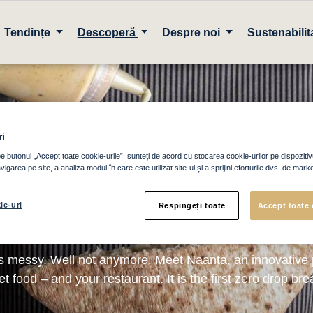
Tendințe
Descoperă
Despre noi
Sustenabilit
i
– The new street 
e butonul „Accept toate cookie-urile”, sunteți de acord cu stocarea cookie-urilor pe dispozitiv
igarea pe site, a analiza modul în care este utilizat site-ul și a sprijini eforturile dvs. de marke
et bread.
ie-uri
Respingeți toate
Accept toate 
es messy. Well not anymore. Meet Naanta, an innovative 
et food – and your restaurant. It is the first zero drop bre