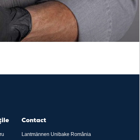
țile
Contact
ru
Lantmännen Unibake România