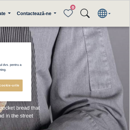
FAVORITES
ate
Contactează-ne
food
ul dvs. pentru a
ting.
cookie-urile
pocket bread that
ad in the street