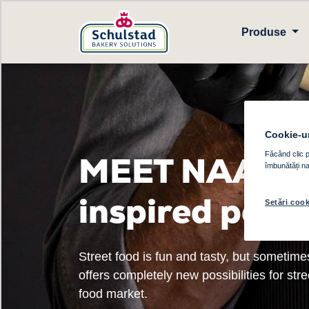
Produse
Cookie-ur
MEET NAANTA 
Făcând clic p
îmbunătăți nav
inspired pock
Setări cook
Street food is fun and tasty, but sometim
offers completely new possibilities for stre
food market.